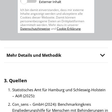
Externer Inhalt
Ich bin damit einverstanden, dass mir externe
Inhalte angezeigt werden und akzeptiere alle
Cookies dieser Webseite. Damit können
personenbezogene Daten an Drittplattformen
übermittelt werden. Mehr dazu in unserer
Datenschutzhinweise
und
Cookie-Erklärung
.
Mehr Details und Methodik
3. Quellen
Statistisches Amt für Hamburg und Schleswig-Holstein
– AöR (2025):
Con_sens – GmbH (2024): Benchmarkingkreis
Eingliederungshilfe für Menschen mit Behinderungen in