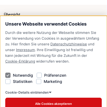
Übersicht
Unsere Webseite verwendet Cookies
Bürgerservice
Durch die weitere Nutzung der Webseite stimmen Sie
Presse
der Verwendung von Cookies in ausgewähltem Umfang
Newsletter Lübeck:kompakt
zu. Hier finden Sie unsere
Datenschutzhinweise
und
unser
Impressum
. Ihre Einwilligung ist freiwillig und
Kontakt
kann jederzeit mit Wirkung für die Zukunft in der
Cookie-Erklärung
widerrufen werden.
Kontakt
Impressum
Notwendig
Präferenzen
Datenschutzhinweise
Statistiken
Marketing
Barrierefreiheit
Cookie Erklärung
Cookie-Details einblenden
Alle Cookies akzeptieren
Offizielles Stadtportal © 2026