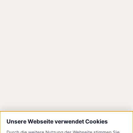
Asphaltdecke wird
abgefräst
Die ersten Arbeiten an der Fahrbahn haben
begonnen Zur Vorbereitung der nächsten
Bauabschnitte
Donnerstag, 21.11.2024
Unsere Webseite verwendet Cookies
Durch die weitere Nutzung der Webseite stimmen Sie