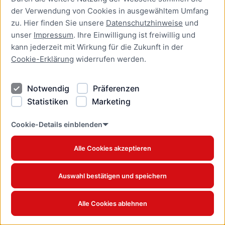
der Verwendung von Cookies in ausgewähltem Umfang
Gewerbe weiterhin
fußläufig
zu. Hier finden Sie unsere
Datenschutzhinweise
und
erreichbar
unser
Impressum
. Ihre Einwilligung ist freiwillig und
Alle Geschäfte, Restaurants und Einrichtungen
bleiben
zugänglich Die Beckergrube bietet
kann jederzeit mit Wirkung für die Zukunft in der
Lübeck
Freitag, 18.10.2024
Cookie-Erklärung
widerrufen werden.
Notwendig
Präferenzen
Statistiken
Marketing
Cookie-Details einblenden
Alle Cookies akzeptieren
Auswahl bestätigen und speichern
Baustart: Es geht los!
Bis Herbst 2026 wird die obere Beckergrube
umgestaltet
Seit dem 15. Oktober 2024 ist die
Alle Cookies ablehnen
Dienstag, 15.10.2024