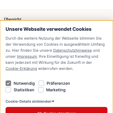
Übersicht
Unsere Webseite verwendet Cookies
Bürgerservice
Durch die weitere Nutzung der Webseite stimmen Sie
Presse
der Verwendung von Cookies in ausgewähltem Umfang
Newsletter Lübeck:kompakt
zu. Hier finden Sie unsere
Datenschutzhinweise
und
unser
Impressum
. Ihre Einwilligung ist freiwillig und
Kontakt
kann jederzeit mit Wirkung für die Zukunft in der
Cookie-Erklärung
widerrufen werden.
Kontakt
Impressum
Notwendig
Präferenzen
Datenschutzhinweise
Statistiken
Marketing
Barrierefreiheit
Cookie Erklärung
Cookie-Details einblenden