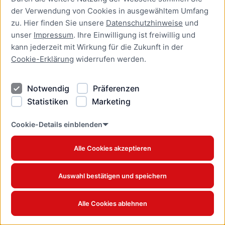
der Verwendung von Cookies in ausgewähltem Umfang
Aufenthaltserlaubnis zur
zu. Hier finden Sie unsere
Datenschutzhinweise
und
bedingten Zulassung zum
unser
Impressum
. Ihre Einwilligung ist freiwillig und
Studium oder zum
kann jederzeit mit Wirkung für die Zukunft in der
Teilzeitstudium beantragen
Cookie-Erklärung
widerrufen werden.
Online-Dienst
Notwendig
Präferenzen
Aufenthaltserlaubnis zur
Beschäftigung als Fachkraft
Statistiken
Marketing
mit akademischer
Ausbildung beantragen
Cookie-Details einblenden
Online-Dienst
Alle Cookies akzeptieren
Aufenthaltserlaubnis zur
betrieblichen Aus- und
Auswahl bestätigen und speichern
Weiterbildung verlängern
Online-Dienst
Alle Cookies ablehnen
Aufenthaltserlaubnis zur
betrieblichen Aus- und