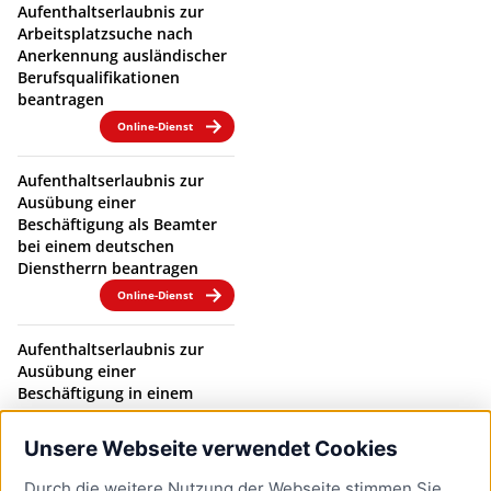
Aufenthaltserlaubnis zur
Arbeitsplatzsuche nach
Anerkennung ausländischer
Berufsqualifikationen
beantragen
Online-Dienst
Aufenthaltserlaubnis zur
Ausübung einer
Beschäftigung als Beamter
bei einem deutschen
Dienstherrn beantragen
Online-Dienst
Aufenthaltserlaubnis zur
Ausübung einer
Beschäftigung in einem
Beamtenverhältnis bei
einem deutschen
Unsere Webseite verwendet Cookies
Dienstherrn verlängern
Durch die weitere Nutzung der Webseite stimmen Sie
Online-Dienst