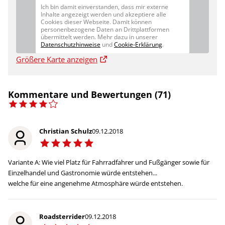
Ich bin damit einverstanden, dass mir externe
Inhalte angezeigt werden und akzeptiere alle
Cookies dieser Webseite. Damit können
personenbezogene Daten an Drittplattformen
übermittelt werden. Mehr dazu in unserer
Datenschutzhinweise
und
Cookie-Erklärung
.
Größere Karte anzeigen
Kommentare und Bewertungen (71)
Christian Schulz
09.12.2018
Variante A: Wie viel Platz für Fahrradfahrer und Fußgänger sowie für
Einzelhandel und Gastronomie würde entstehen...
welche für eine angenehme Atmosphäre würde entstehen.
Roadsterrider
09.12.2018