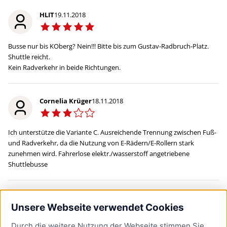
HLIT
19.11.2018
Busse nur bis KOberg? Nein!!! Bitte bis zum Gustav-Radbruch-Platz.
Shuttle reicht.
Kein Radverkehr in beide Richtungen.
Cornelia Krüger
18.11.2018
Ich unterstütze die Variante C. Ausreichende Trennung zwischen Fuß-
und Radverkehr, da die Nutzung von E-Rädern/E-Rollern stark
zunehmen wird. Fahrerlose elektr./wasserstoff angetriebene
Shuttlebusse
Birgit Kasten
18.11.2018
Unsere Webseite verwendet Cookies
Durch die weitere Nutzung der Webseite stimmen Sie