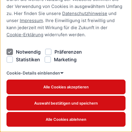
der Verwendung von Cookies in ausgewähltem Umfang
zu. Hier finden Sie unsere
Datenschutzhinweise
und
unser
Impressum
. Ihre Einwilligung ist freiwillig und
kann jederzeit mit Wirkung für die Zukunft in der
Cookie-Erklärung
widerrufen werden.
Notwendig
Präferenzen
Esskastanie
Statistiken
Marketing
Castanea sativa - Baum des Jahres 2018
Cookie-Details einblenden
Alle Cookies akzeptieren
Auswahl bestätigen und speichern
Alle Cookies ablehnen