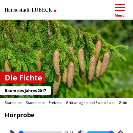
Menü
Die Fichte
Baum des Jahres 2017
Startseite
Stadtleben
Freizeit
Grünanlagen und Spielplätze
Grün in 
Hörprobe
03:53