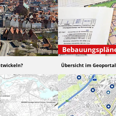
Bebauungsplän
ntwickeln?
Übersicht im Geoportal