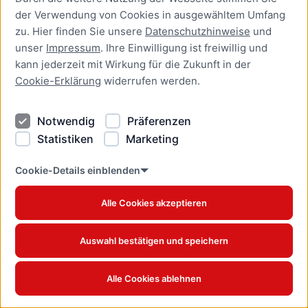
der Verwendung von Cookies in ausgewähltem Umfang
Antikorruption - Rathaus
zu. Hier finden Sie unsere
Datenschutzhinweise
und
unser
Impressum
. Ihre Einwilligung ist freiwillig und
Interne Meldestelle für Hinweisgebende
kann jederzeit mit Wirkung für die Zukunft in der
Cookie-Erklärung
widerrufen werden.
Notwendig
Präferenzen
Statistiken
Marketing
Cookie-Details einblenden
Alle Cookies akzeptieren
Auswahl bestätigen und speichern
Alle Cookies ablehnen