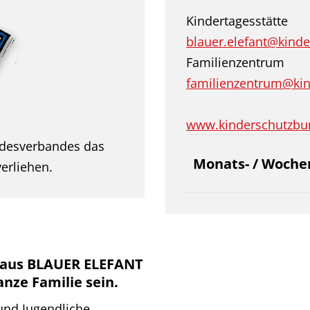
Kindertagesstätte
blauer.elefant@kind
Familienzentrum
familienzentrum@kin
www.kinderschutzbu
ndesverbandes das
Monats- / Woch
erliehen.
haus BLAUER ELEFANT
anze Familie sein.
und Jugendliche