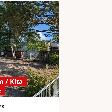
 / Kita
e
ng