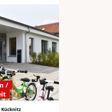
m /
it
 Kücknitz