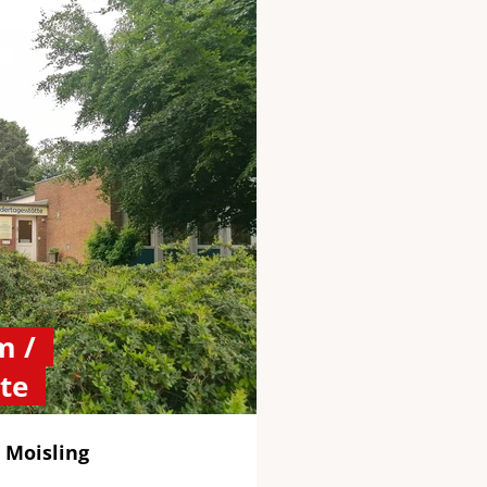
m /
te
 Moisling