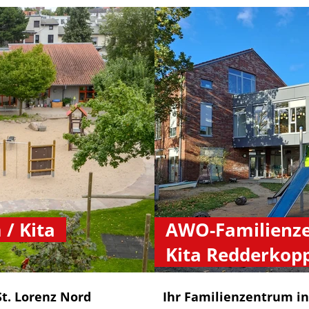
/ Kita
AWO-Familienz
Kita Redderkop
St. Lorenz Nord
Ihr Familienzentrum in