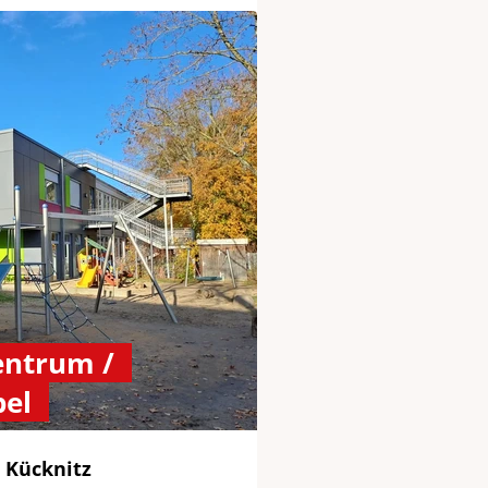
entrum /
pel
 Kücknitz