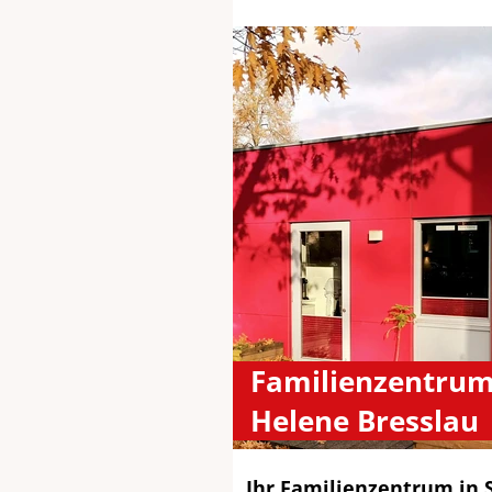
Familienzentrum 
Helene Bresslau
Ihr Familienzentrum in S