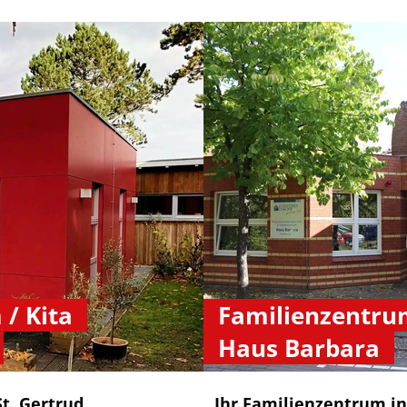
/ Kita
Familienzentrum
Haus Barbara
t. Gertrud
Ihr Familienzentrum in