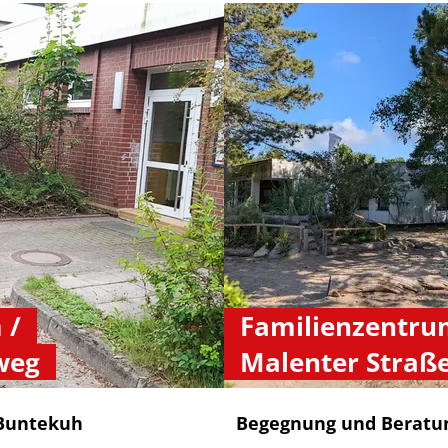
 /
Familienzentrum
weg
Malenter Straß
 Buntekuh
Begegnung und Beratu