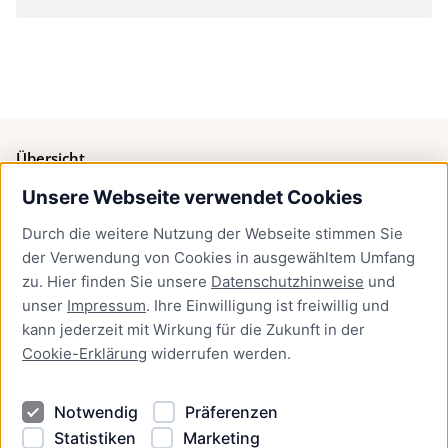
Übersicht
Unsere Webseite verwendet Cookies
Bürgerservice
Durch die weitere Nutzung der Webseite stimmen Sie
Presse
der Verwendung von Cookies in ausgewähltem Umfang
Newsletter Lübeck:kompakt
zu. Hier finden Sie unsere
Datenschutzhinweise
und
unser
Impressum
. Ihre Einwilligung ist freiwillig und
Kontakt
kann jederzeit mit Wirkung für die Zukunft in der
Cookie-Erklärung
widerrufen werden.
Kontakt
Impressum
Notwendig
Präferenzen
Datenschutzhinweise
Statistiken
Marketing