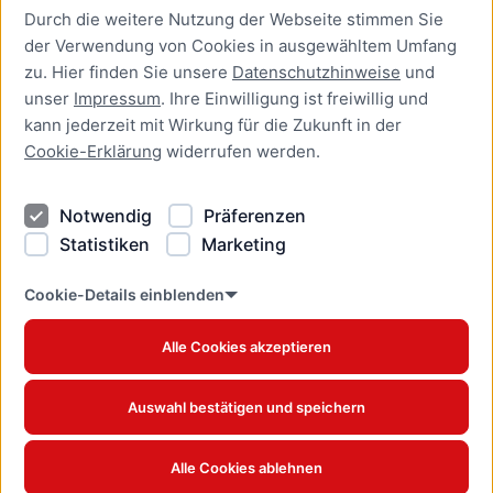
Durch die weitere Nutzung der Webseite stimmen Sie
Presse
der Verwendung von Cookies in ausgewähltem Umfang
Newsletter Lübeck:kompakt
zu. Hier finden Sie unsere
Datenschutzhinweise
und
unser
Impressum
. Ihre Einwilligung ist freiwillig und
Kontakt
kann jederzeit mit Wirkung für die Zukunft in der
Cookie-Erklärung
widerrufen werden.
Kontakt
Impressum
Notwendig
Präferenzen
Datenschutzhinweise
Statistiken
Marketing
Barrierefreiheit
Cookie Erklärung
Cookie-Details einblenden
Alle Cookies akzeptieren
Offizielles Stadtportal © 2026
www.luebeck.de
Auswahl bestätigen und speichern
Alle Cookies ablehnen