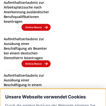
Aufenthaltserlaubnis zur
Arbeitsplatzsuche nach
Anerkennung ausländischer
Berufsqualifikationen
beantragen
Online-Dienst
Aufenthaltserlaubnis zur
Ausübung einer
Beschäftigung als Beamter
bei einem deutschen
Dienstherrn beantragen
Online-Dienst
Aufenthaltserlaubnis zur
Ausübung einer
Beschäftigung in einem
Beamtenverhältnis bei
einem deutschen
Unsere Webseite verwendet Cookies
Dienstherrn verlängern
Durch die weitere Nutzung der Webseite stimmen Sie
Online-Dienst