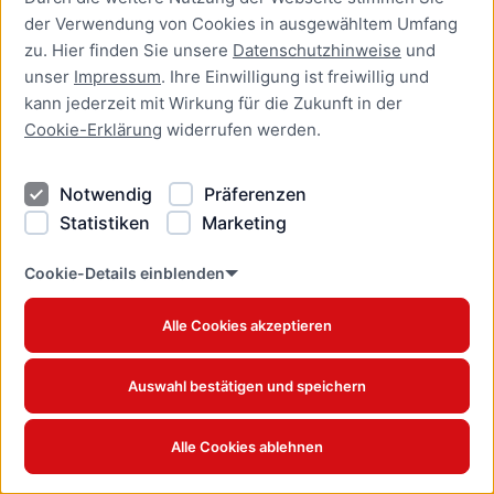
der Verwendung von Cookies in ausgewähltem Umfang
Aufenthaltserlaubnis zur
zu. Hier finden Sie unsere
Datenschutzhinweise
und
bedingten Zulassung zum
unser
Impressum
. Ihre Einwilligung ist freiwillig und
Studium oder zum
kann jederzeit mit Wirkung für die Zukunft in der
Teilzeitstudium beantragen
Cookie-Erklärung
widerrufen werden.
Online-Dienst
Notwendig
Präferenzen
Aufenthaltserlaubnis zur
Beschäftigung als Fachkraft
Statistiken
Marketing
mit akademischer
Ausbildung beantragen
Cookie-Details einblenden
Online-Dienst
Alle Cookies akzeptieren
Aufenthaltserlaubnis zur
betrieblichen Aus- und
Auswahl bestätigen und speichern
Weiterbildung verlängern
Online-Dienst
Alle Cookies ablehnen
Aufenthaltserlaubnis zur
betrieblichen Aus- und