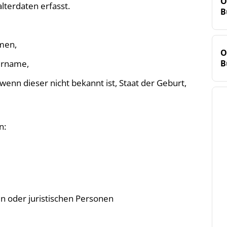
O
terdaten erfasst.
B
men,
O
ername,
B
nn dieser nicht bekannt ist, Staat der Geburt,
n:
n oder juristischen Personen