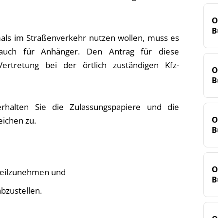
O
B
als im Straßenverkehr nutzen wollen, muss es
 auch für Anhänger. Den Antrag für diese
Vertretung bei der örtlich zuständigen Kfz-
O
B
erhalten Sie die Zulassungspapiere und die
O
eichen zu.
B
O
teilzunehmen und
B
abzustellen.