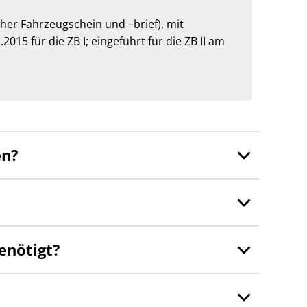
üher Fahrzeugschein und –brief), mit
015 für die ZB I; eingeführt für die ZB II am
en?
enötigt?