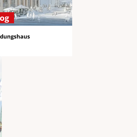
log
ldungshaus