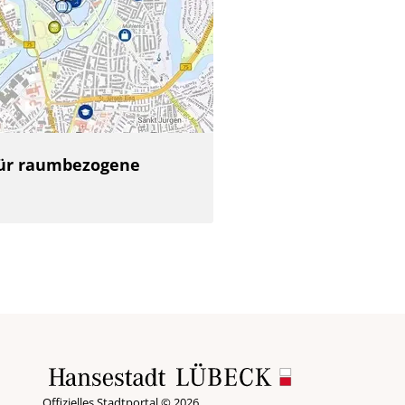
 für raumbezogene
Offizielles Stadtportal © 2026