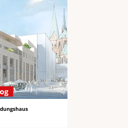
log
ldungshaus