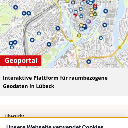
Geoportal
Interaktive Plattform für raumbezogene
Geodaten in Lübeck
Übersicht
Unsere Webseite verwendet Cookies