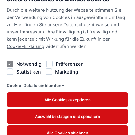
Bürgerservice
Durch die weitere Nutzung der Webseite stimmen Sie
Presse
der Verwendung von Cookies in ausgewähltem Umfang
Newsletter Lübeck:kompakt
zu. Hier finden Sie unsere
Datenschutzhinweise
und
unser
Impressum
. Ihre Einwilligung ist freiwillig und
Kontakt
kann jederzeit mit Wirkung für die Zukunft in der
Cookie-Erklärung
widerrufen werden.
Kontakt
Impressum
Notwendig
Präferenzen
Datenschutzhinweise
Statistiken
Marketing
Barrierefreiheit
Cookie Erklärung
Cookie-Details einblenden
Alle Cookies akzeptieren
Offizielles Stadtportal © 2026
www.luebeck.de
Auswahl bestätigen und speichern
Alle Cookies ablehnen