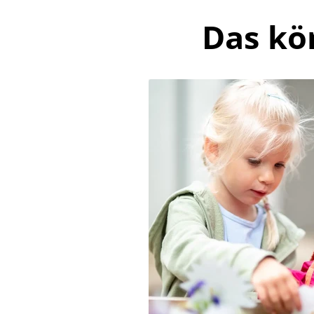
Das kö