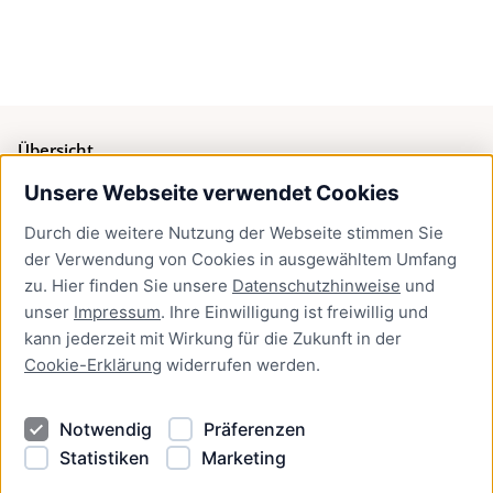
Übersicht
Unsere Webseite verwendet Cookies
Bürgerservice
Durch die weitere Nutzung der Webseite stimmen Sie
Presse
der Verwendung von Cookies in ausgewähltem Umfang
Newsletter Lübeck:kompakt
zu. Hier finden Sie unsere
Datenschutzhinweise
und
unser
Impressum
. Ihre Einwilligung ist freiwillig und
Kontakt
kann jederzeit mit Wirkung für die Zukunft in der
Cookie-Erklärung
widerrufen werden.
Kontakt
Impressum
Notwendig
Präferenzen
Datenschutzhinweise
Statistiken
Marketing
Barrierefreiheit