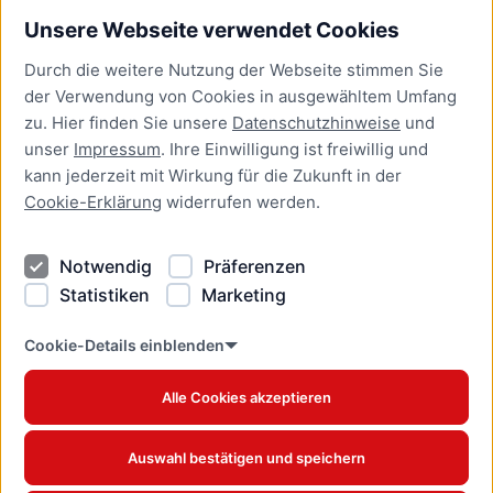
Unsere Webseite verwendet Cookies
Bürgerservice
Durch die weitere Nutzung der Webseite stimmen Sie
Presse
der Verwendung von Cookies in ausgewähltem Umfang
Newsletter Lübeck:kompakt
zu. Hier finden Sie unsere
Datenschutzhinweise
und
unser
Impressum
. Ihre Einwilligung ist freiwillig und
Kontakt
kann jederzeit mit Wirkung für die Zukunft in der
Cookie-Erklärung
widerrufen werden.
Kontakt
Impressum
Notwendig
Präferenzen
Datenschutzhinweise
Statistiken
Marketing
Barrierefreiheit
Cookie Erklärung
Cookie-Details einblenden
Alle Cookies akzeptieren
Offizielles Stadtportal © 2026
www.luebeck.de
Auswahl bestätigen und speichern