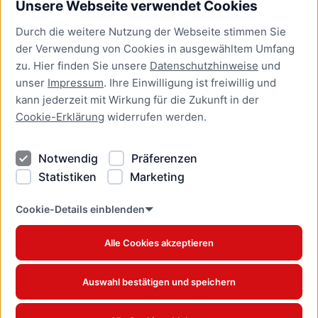
Unsere Webseite verwendet Cookies
Bürgerservice
Durch die weitere Nutzung der Webseite stimmen Sie
Presse
der Verwendung von Cookies in ausgewähltem Umfang
Newsletter Lübeck:kompakt
zu. Hier finden Sie unsere
Datenschutzhinweise
und
unser
Impressum
. Ihre Einwilligung ist freiwillig und
Kontakt
kann jederzeit mit Wirkung für die Zukunft in der
Cookie-Erklärung
widerrufen werden.
Kontakt
Impressum
Notwendig
Präferenzen
Datenschutzhinweise
Statistiken
Marketing
Barrierefreiheit
Cookie Erklärung
Cookie-Details einblenden
Alle Cookies akzeptieren
Offizielles Stadtportal © 2026
www.luebeck.de
Auswahl bestätigen und speichern