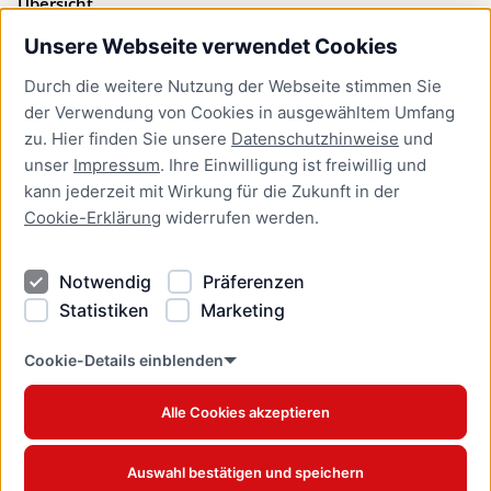
Übersicht
Unsere Webseite verwendet Cookies
Bürgerservice
Durch die weitere Nutzung der Webseite stimmen Sie
Presse
der Verwendung von Cookies in ausgewähltem Umfang
Newsletter Lübeck:kompakt
zu. Hier finden Sie unsere
Datenschutzhinweise
und
unser
Impressum
. Ihre Einwilligung ist freiwillig und
Kontakt
kann jederzeit mit Wirkung für die Zukunft in der
Cookie-Erklärung
widerrufen werden.
Kontakt
Impressum
Notwendig
Präferenzen
Datenschutzhinweise
Statistiken
Marketing
Barrierefreiheit
Cookie Erklärung
Cookie-Details einblenden
Alle Cookies akzeptieren
Offizielles Stadtportal © 2026
www.luebeck.de
Auswahl bestätigen und speichern