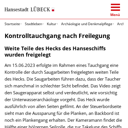
Menü
Startseite
Stadtleben
Kultur
Archäologie und Denkmalpflege
Archäo
Kontrolltauchgang nach Freilegung
Weite Teile des Hecks des Hanseschiffs
wurden freigelegt
Am 15.06.2023 erfolgte im Rahmen eines Tauchgang eine
Kontrolle der durch Saugarbeiten freigelegten weiten Teile
des Hecks. Die Saugarbeiten führen dazu, dass der Taucher
sich manchmal in schlechter Sicht befindet. Das Video zeigt
den Saugerapparat selbst und verdeutlicht, wie vorsichtig
der Unterwasserarchäologe vorgeht. Das Heck wurde
ausführlich von allen Seiten gefilmt. An der Steuerbordseite
sieht man die Aussparung für die Planken, an Backbord ist
noch ein Plankengang erhalten. Der Kameramann findet die
Hälfte einer hölzernen Seilrolle, die zur Takelung des Schiffs