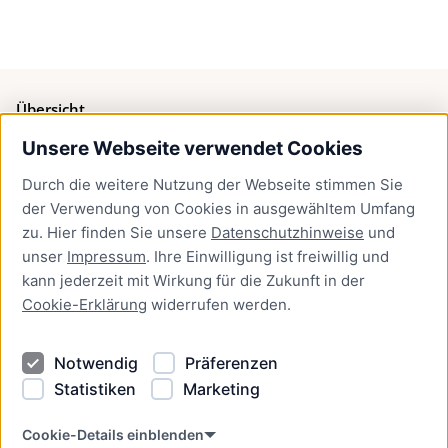
Übersicht
Unsere Webseite verwendet Cookies
Bürgerservice
Durch die weitere Nutzung der Webseite stimmen Sie
Presse
der Verwendung von Cookies in ausgewähltem Umfang
Newsletter Lübeck:kompakt
zu. Hier finden Sie unsere
Datenschutzhinweise
und
unser
Impressum
. Ihre Einwilligung ist freiwillig und
Kontakt
kann jederzeit mit Wirkung für die Zukunft in der
Cookie-Erklärung
widerrufen werden.
Kontakt
Impressum
Notwendig
Präferenzen
Datenschutzhinweise
Statistiken
Marketing
Barrierefreiheit
Cookie Erklärung
Cookie-Details einblenden