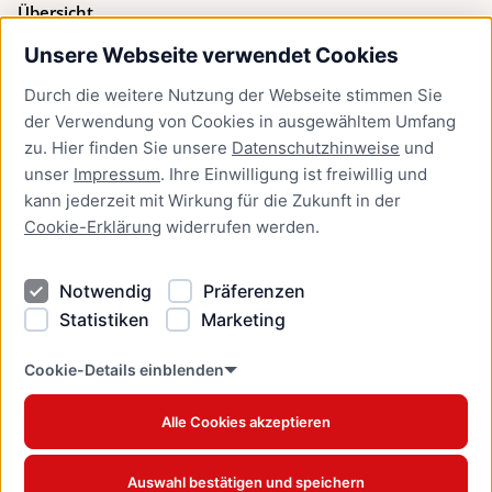
Übersicht
Unsere Webseite verwendet Cookies
Bürgerservice
Durch die weitere Nutzung der Webseite stimmen Sie
Presse
der Verwendung von Cookies in ausgewähltem Umfang
Newsletter Lübeck:kompakt
zu. Hier finden Sie unsere
Datenschutzhinweise
und
unser
Impressum
. Ihre Einwilligung ist freiwillig und
Kontakt
kann jederzeit mit Wirkung für die Zukunft in der
Cookie-Erklärung
widerrufen werden.
Kontakt
Impressum
Notwendig
Präferenzen
Datenschutzhinweise
Statistiken
Marketing
Barrierefreiheit
Cookie Erklärung
Cookie-Details einblenden
Alle Cookies akzeptieren
Offizielles Stadtportal © 2026
www.luebeck.de
Auswahl bestätigen und speichern