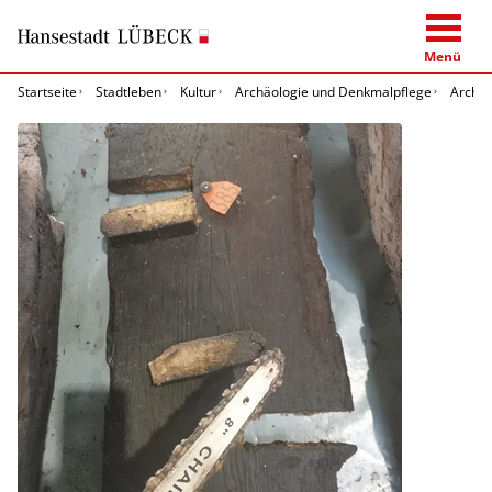
Menü
Startseite
Stadtleben
Kultur
Archäologie und Denkmalpflege
Archäo