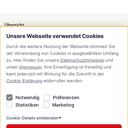
Übersicht
Unsere Webseite verwendet Cookies
Bürgerservice
Durch die weitere Nutzung der Webseite stimmen Sie
Presse
der Verwendung von Cookies in ausgewähltem Umfang
Newsletter Lübeck:kompakt
zu. Hier finden Sie unsere
Datenschutzhinweise
und
unser
Impressum
. Ihre Einwilligung ist freiwillig und
Kontakt
kann jederzeit mit Wirkung für die Zukunft in der
Cookie-Erklärung
widerrufen werden.
Kontakt
Impressum
Notwendig
Präferenzen
Datenschutzhinweise
Statistiken
Marketing
Barrierefreiheit
Cookie Erklärung
Cookie-Details einblenden