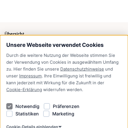
Übersicht
Unsere Webseite verwendet Cookies
Bürgerservice
Durch die weitere Nutzung der Webseite stimmen Sie
Presse
der Verwendung von Cookies in ausgewähltem Umfang
Newsletter Lübeck:kompakt
zu. Hier finden Sie unsere
Datenschutzhinweise
und
unser
Impressum
. Ihre Einwilligung ist freiwillig und
Kontakt
kann jederzeit mit Wirkung für die Zukunft in der
Cookie-Erklärung
widerrufen werden.
Kontakt
Impressum
Notwendig
Präferenzen
Datenschutzhinweise
Statistiken
Marketing
Barrierefreiheit
Cookie Erklärung
Cookie-Details einblenden