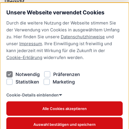
Übersicht
Unsere Webseite verwendet Cookies
Bürgerservice
Durch die weitere Nutzung der Webseite stimmen Sie
Presse
der Verwendung von Cookies in ausgewähltem Umfang
Newsletter Lübeck:kompakt
zu. Hier finden Sie unsere
Datenschutzhinweise
und
unser
Impressum
. Ihre Einwilligung ist freiwillig und
Kontakt
kann jederzeit mit Wirkung für die Zukunft in der
Cookie-Erklärung
widerrufen werden.
Kontakt
Impressum
Notwendig
Präferenzen
Datenschutzhinweise
Statistiken
Marketing
Barrierefreiheit
Cookie Erklärung
Cookie-Details einblenden
Alle Cookies akzeptieren
Offizielles Stadtportal © 2026
www.luebeck.de
Auswahl bestätigen und speichern