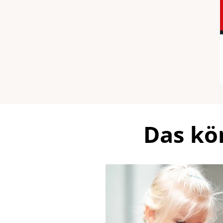
Das kö