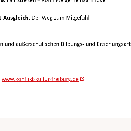
le.
Fair streiten – Konflikte gemeinsam lösen
t-Ausgleich.
Der Weg zum Mitgefühl
hen und außerschulischen Bildungs- und Erziehungsarb
●
www.konflikt-kultur-freiburg.de