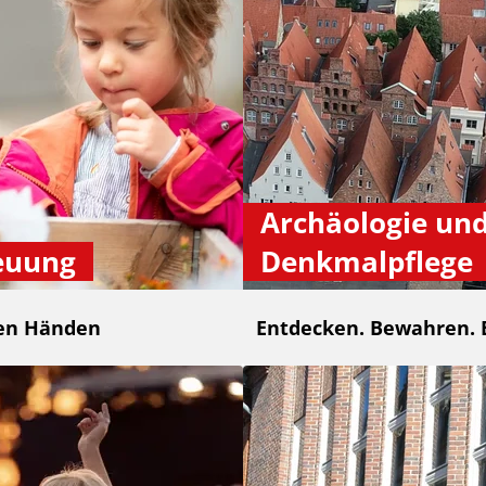
Archäologie un
euung
Denkmalpflege
ten Händen
Entdecken. Bewahren. 