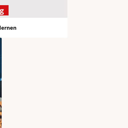
g
lernen