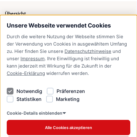
Übersicht
Unsere Webseite verwendet Cookies
Bürgerservice
Durch die weitere Nutzung der Webseite stimmen Sie
Presse
der Verwendung von Cookies in ausgewähltem Umfang
Newsletter Lübeck:kompakt
zu. Hier finden Sie unsere
Datenschutzhinweise
und
unser
Impressum
. Ihre Einwilligung ist freiwillig und
Kontakt
kann jederzeit mit Wirkung für die Zukunft in der
Cookie-Erklärung
widerrufen werden.
Kontakt
Impressum
Notwendig
Präferenzen
Datenschutzhinweise
Statistiken
Marketing
Barrierefreiheit
Cookie Erklärung
Cookie-Details einblenden
Alle Cookies akzeptieren
Offizielles Stadtportal © 2026
www.luebeck.de