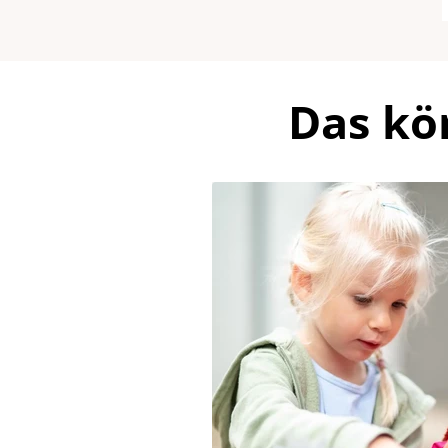
Das kö