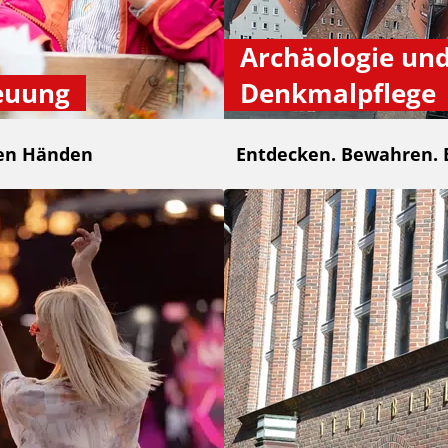
Archäologie un
euung
Denkmalpflege
ten Händen
Entdecken. Bewahren. 