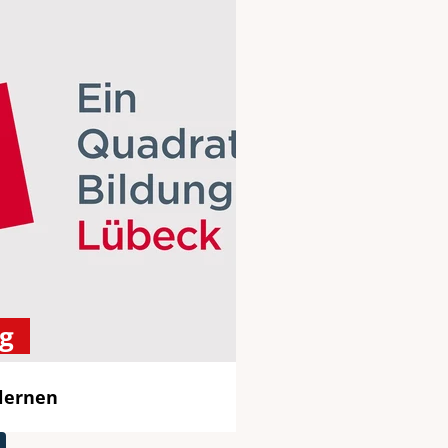
g
lernen