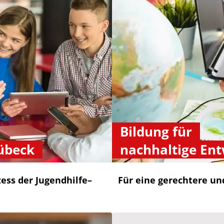
Bildung für
übeck
nachhaltige En
zess der Jugendhilfe–
Für eine gerechtere un