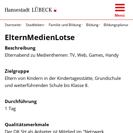
Menü
Startseite
Stadtleben
Familie und Bildung
Bildung
Bildungsplanung 
ElternMedienLotse
Beschreibung
Elternabend zu Medienthemen: TV, Web, Games, Handy
Zielgruppe
Eltern von Kindern in der Kindertagesstätte, Grundschule
und weiterführenden Schule bis Klasse 8.
Durchführung
1 Tag
Qualitätsmerkmale
Der OK SH als Anbieter ist Mitglied im "Netzwerk