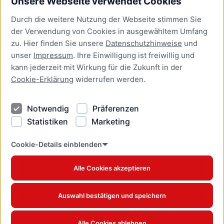
Unsere Webseite verwendet Cookies
Bürgerservice
Durch die weitere Nutzung der Webseite stimmen Sie
Presse
der Verwendung von Cookies in ausgewähltem Umfang
Newsletter Lübeck:kompakt
zu. Hier finden Sie unsere
Datenschutzhinweise
und
unser
Impressum
. Ihre Einwilligung ist freiwillig und
Kontakt
kann jederzeit mit Wirkung für die Zukunft in der
Cookie-Erklärung
widerrufen werden.
Kontakt
Impressum
Notwendig
Präferenzen
Datenschutzhinweise
Statistiken
Marketing
Barrierefreiheit
Cookie Erklärung
Cookie-Details einblenden
Alle Cookies akzeptieren
Offizielles Stadtportal © 2026
www.luebeck.de
Auswahl bestätigen und speichern
Alle Cookies ablehnen