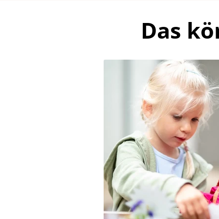
Das kö