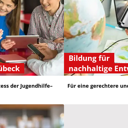
Bildung für
übeck
nachhaltige En
zess der Jugendhilfe–
Für eine gerechtere un