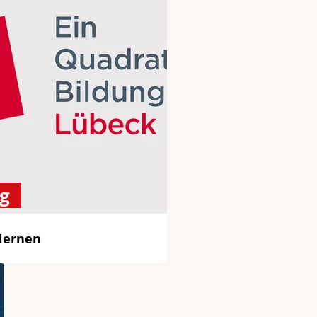
g
lernen