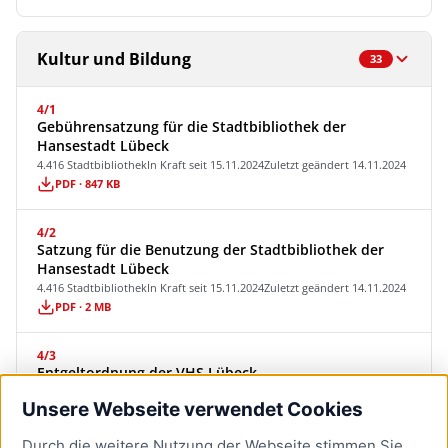
Kultur und Bildung
33
4/1
Gebührensatzung für die Stadtbibliothek der
Hansestadt Lübeck
4.416 Stadtbibliothek
In Kraft seit 15.11.2024
Zuletzt geändert 14.11.2024
PDF · 847 KB
4/2
Satzung für die Benutzung der Stadtbibliothek der
Hansestadt Lübeck
4.416 Stadtbibliothek
In Kraft seit 15.11.2024
Zuletzt geändert 14.11.2024
PDF · 2 MB
4/3
Entgeltordnung der VHS Lübeck
4.403 VHS Lübeck
In Kraft seit 09.02.2021
Zuletzt geändert 09.02.2021
Unsere Webseite verwendet Cookies
PDF · 2 MB
Durch die weitere Nutzung der Webseite stimmen Sie