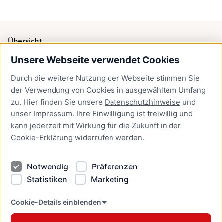
Übersicht
Unsere Webseite verwendet Cookies
Bürgerservice
Durch die weitere Nutzung der Webseite stimmen Sie
Presse
der Verwendung von Cookies in ausgewähltem Umfang
Newsletter Lübeck:kompakt
zu. Hier finden Sie unsere
Datenschutzhinweise
und
unser
Impressum
. Ihre Einwilligung ist freiwillig und
Kontakt
kann jederzeit mit Wirkung für die Zukunft in der
Cookie-Erklärung
widerrufen werden.
Kontakt
Impressum
Notwendig
Präferenzen
Datenschutzhinweise
Statistiken
Marketing
Barrierefreiheit
Cookie Erklärung
Cookie-Details einblenden