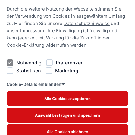
Durch die weitere Nutzung der Webseite stimmen Sie
Presse
der Verwendung von Cookies in ausgewähltem Umfang
Newsletter Lübeck:kompakt
zu. Hier finden Sie unsere
Datenschutzhinweise
und
unser
Impressum
. Ihre Einwilligung ist freiwillig und
Kontakt
kann jederzeit mit Wirkung für die Zukunft in der
Cookie-Erklärung
widerrufen werden.
Kontakt
Impressum
Notwendig
Präferenzen
Datenschutzhinweise
Statistiken
Marketing
Barrierefreiheit
Cookie Erklärung
Cookie-Details einblenden
Alle Cookies akzeptieren
Offizielles Stadtportal © 2026
www.luebeck.de
Auswahl bestätigen und speichern
Alle Cookies ablehnen