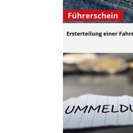
Führerschein
Ersterteilung einer Fah