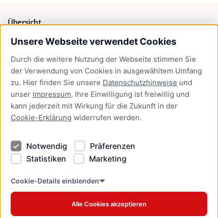
Übersicht
Unsere Webseite verwendet Cookies
Bürgerservice
Durch die weitere Nutzung der Webseite stimmen Sie
Presse
der Verwendung von Cookies in ausgewähltem Umfang
Newsletter Lübeck:kompakt
zu. Hier finden Sie unsere
Datenschutzhinweise
und
unser
Impressum
. Ihre Einwilligung ist freiwillig und
Kontakt
kann jederzeit mit Wirkung für die Zukunft in der
Cookie-Erklärung
widerrufen werden.
Kontakt
Impressum
Notwendig
Präferenzen
Datenschutzhinweise
Statistiken
Marketing
Barrierefreiheit
Cookie Erklärung
Cookie-Details einblenden
Alle Cookies akzeptieren
Offizielles Stadtportal © 2026
www.luebeck.de