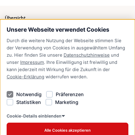
Übersicht
Unsere Webseite verwendet Cookies
Bürgerservice
Durch die weitere Nutzung der Webseite stimmen Sie
Presse
der Verwendung von Cookies in ausgewähltem Umfang
Newsletter Lübeck:kompakt
zu. Hier finden Sie unsere
Datenschutzhinweise
und
unser
Impressum
. Ihre Einwilligung ist freiwillig und
Kontakt
kann jederzeit mit Wirkung für die Zukunft in der
Cookie-Erklärung
widerrufen werden.
Kontakt
Impressum
Notwendig
Präferenzen
Datenschutzhinweise
Statistiken
Marketing
Barrierefreiheit
Cookie Erklärung
Cookie-Details einblenden
Alle Cookies akzeptieren
Offizielles Stadtportal © 2026