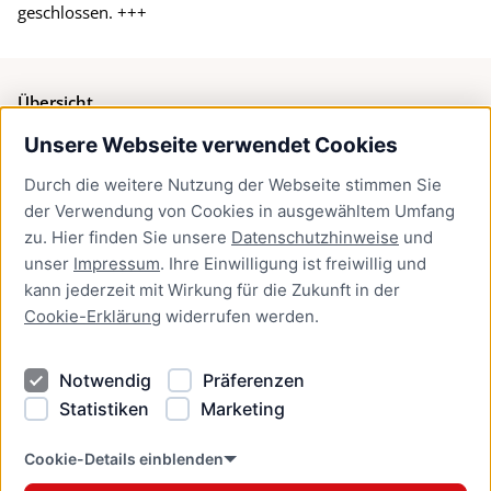
geschlossen. +++
Übersicht
Unsere Webseite verwendet Cookies
Bürgerservice
Durch die weitere Nutzung der Webseite stimmen Sie
Presse
der Verwendung von Cookies in ausgewähltem Umfang
Newsletter Lübeck:kompakt
zu. Hier finden Sie unsere
Datenschutzhinweise
und
unser
Impressum
. Ihre Einwilligung ist freiwillig und
Kontakt
kann jederzeit mit Wirkung für die Zukunft in der
Cookie-Erklärung
widerrufen werden.
Kontakt
Impressum
Notwendig
Präferenzen
Datenschutzhinweise
Statistiken
Marketing
Barrierefreiheit
Cookie Erklärung
Cookie-Details einblenden