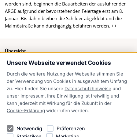
worden sind, beginnen die Bauarbeiten der ausführenden
ARGE aufgrund der bevorstehenden Feiertage erst am 8.
Januar. Bis dahin bleiben die Schilder abgeklebt und die
Malmöstraße kann durchgängig befahren werden. +++
Übersicht
Unsere Webseite verwendet Cookies
Bürgerservice
Durch die weitere Nutzung der Webseite stimmen Sie
Presse
der Verwendung von Cookies in ausgewähltem Umfang
Newsletter Lübeck:kompakt
zu. Hier finden Sie unsere
Datenschutzhinweise
und
unser
Impressum
. Ihre Einwilligung ist freiwillig und
Kontakt
kann jederzeit mit Wirkung für die Zukunft in der
Cookie-Erklärung
widerrufen werden.
Kontakt
Impressum
Notwendig
Präferenzen
Datenschutzhinweise
Statistiken
Marketing