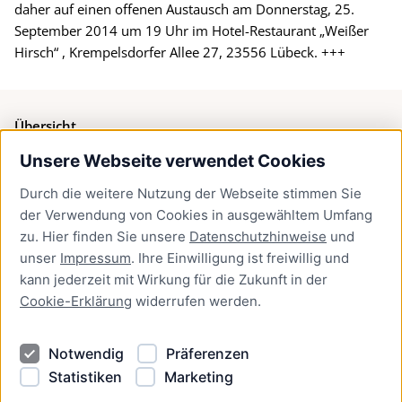
daher auf einen offenen Austausch am Donnerstag, 25.
September 2014 um 19 Uhr im Hotel-Restaurant „Weißer
Hirsch“ , Krempelsdorfer Allee 27, 23556 Lübeck. +++
Übersicht
Unsere Webseite verwendet Cookies
Bürgerservice
Durch die weitere Nutzung der Webseite stimmen Sie
Presse
der Verwendung von Cookies in ausgewähltem Umfang
Newsletter Lübeck:kompakt
zu. Hier finden Sie unsere
Datenschutzhinweise
und
unser
Impressum
. Ihre Einwilligung ist freiwillig und
Kontakt
kann jederzeit mit Wirkung für die Zukunft in der
Cookie-Erklärung
widerrufen werden.
Kontakt
Impressum
Notwendig
Präferenzen
Datenschutzhinweise
Statistiken
Marketing
Barrierefreiheit