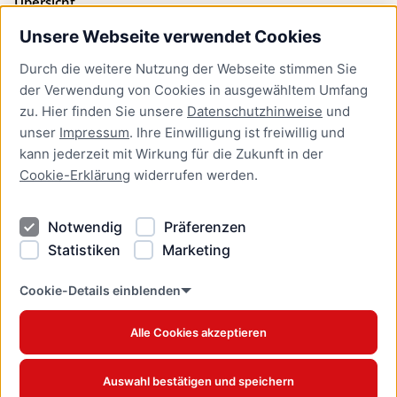
Übersicht
Unsere Webseite verwendet Cookies
Bürgerservice
Durch die weitere Nutzung der Webseite stimmen Sie
Presse
der Verwendung von Cookies in ausgewähltem Umfang
Newsletter Lübeck:kompakt
zu. Hier finden Sie unsere
Datenschutzhinweise
und
unser
Impressum
. Ihre Einwilligung ist freiwillig und
Kontakt
kann jederzeit mit Wirkung für die Zukunft in der
Cookie-Erklärung
widerrufen werden.
Kontakt
Impressum
Notwendig
Präferenzen
Datenschutzhinweise
Statistiken
Marketing
Barrierefreiheit
Cookie Erklärung
Cookie-Details einblenden
Alle Cookies akzeptieren
Offizielles Stadtportal © 2026
www.luebeck.de
Auswahl bestätigen und speichern