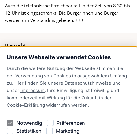
Auch die telefonische Erreichbarkeit in der Zeit von 8.30 bis
12 Uhr ist eingeschränkt. Die Bürgerinnen und Bürger
werden um Verständnis gebeten. +++
Übersicht
Unsere Webseite verwendet Cookies
Bürgerservice
Durch die weitere Nutzung der Webseite stimmen Sie
Presse
der Verwendung von Cookies in ausgewähltem Umfang
Newsletter Lübeck:kompakt
zu. Hier finden Sie unsere
Datenschutzhinweise
und
unser
Impressum
. Ihre Einwilligung ist freiwillig und
Kontakt
kann jederzeit mit Wirkung für die Zukunft in der
Cookie-Erklärung
widerrufen werden.
Kontakt
Impressum
Notwendig
Präferenzen
Datenschutzhinweise
Statistiken
Marketing
Barrierefreiheit