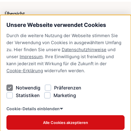
Übersicht
Unsere Webseite verwendet Cookies
Bürgerservice
Durch die weitere Nutzung der Webseite stimmen Sie
Presse
der Verwendung von Cookies in ausgewähltem Umfang
Newsletter Lübeck:kompakt
zu. Hier finden Sie unsere
Datenschutzhinweise
und
unser
Impressum
. Ihre Einwilligung ist freiwillig und
Kontakt
kann jederzeit mit Wirkung für die Zukunft in der
Cookie-Erklärung
widerrufen werden.
Kontakt
Impressum
Notwendig
Präferenzen
Datenschutzhinweise
Statistiken
Marketing
Barrierefreiheit
Cookie Erklärung
Cookie-Details einblenden
Alle Cookies akzeptieren
Offizielles Stadtportal © 2026
www.luebeck.de