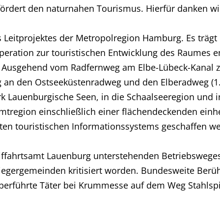
s fördert den naturnahen Tourismus. Hierfür danken w
 Leitprojektes der Metropolregion Hamburg. Es trägt d
eration zur touristischen Entwicklung des Raumes e
. Ausgehend vom Radfernweg am Elbe-Lübeck-Kanal z
 an den Ostseeküstenradweg und den Elberadweg (1. 
 Lauenburgische Seen, in die Schaalseeregion und 
tregion einschließlich einer flächendeckenden einhe
zten touristischen Informationssystems geschaffen w
ffahrtsamt Lauenburg unterstehenden Betriebsweges
liegergemeinden kritisiert worden. Bundesweite Berü
e überführte Täter bei Krummesse auf dem Weg Stahlspi