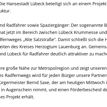
 Die Hansestadt Lübeck beteiligt sich an einem Proj
uktur.
und Radfahrer sowie Spaziergänger: Der sogenannte 
e hat jetzt im Bereich zwischen Lübeck Krummesse un
fernweges „Alte Salzstraße“. Damit schließt sich die
iten des Kreises Herzogtum Lauenburg an. Gemeinsam
nd Lübeck für Radfahrer deutlich attraktiver zu mach
sere große Nähe zur Metropolregion und zeigt unseren
 Radfernwegs wird für jeden Bürger unsere Partners
rgermeister Bernd Saxe, der am heutigen Mittwoch i
in Augenschein nimmt, und einen Förderbescheid d
es Projekt erhält.