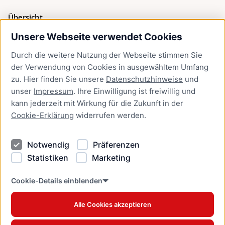
Übersicht
Unsere Webseite verwendet Cookies
Bürgerservice
Durch die weitere Nutzung der Webseite stimmen Sie
Presse
der Verwendung von Cookies in ausgewähltem Umfang
Newsletter Lübeck:kompakt
zu. Hier finden Sie unsere
Datenschutzhinweise
und
unser
Impressum
. Ihre Einwilligung ist freiwillig und
Kontakt
kann jederzeit mit Wirkung für die Zukunft in der
Cookie-Erklärung
widerrufen werden.
Kontakt
Impressum
Notwendig
Präferenzen
Datenschutzhinweise
Statistiken
Marketing
Barrierefreiheit
Cookie Erklärung
Cookie-Details einblenden
Alle Cookies akzeptieren
Offizielles Stadtportal © 2026
www.luebeck.de