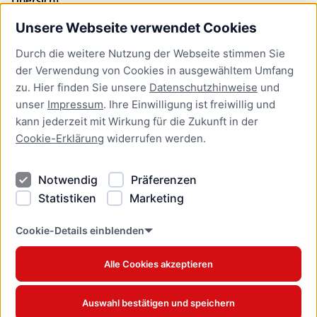
Unsere Webseite verwendet Cookies
Bürgerservice
Durch die weitere Nutzung der Webseite stimmen Sie
Presse
der Verwendung von Cookies in ausgewähltem Umfang
Newsletter Lübeck:kompakt
zu. Hier finden Sie unsere
Datenschutzhinweise
und
unser
Impressum
. Ihre Einwilligung ist freiwillig und
Kontakt
kann jederzeit mit Wirkung für die Zukunft in der
Cookie-Erklärung
widerrufen werden.
Kontakt
Impressum
Notwendig
Präferenzen
Datenschutzhinweise
Statistiken
Marketing
Barrierefreiheit
Cookie Erklärung
Cookie-Details einblenden
Alle Cookies akzeptieren
Offizielles Stadtportal © 2026
www.luebeck.de
Auswahl bestätigen und speichern