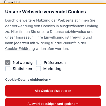
Übersicht
Unsere Webseite verwendet Cookies
Bürgerservice
Durch die weitere Nutzung der Webseite stimmen Sie
Presse
der Verwendung von Cookies in ausgewähltem Umfang
Newsletter Lübeck:kompakt
zu. Hier finden Sie unsere
Datenschutzhinweise
und
unser
Impressum
. Ihre Einwilligung ist freiwillig und
Kontakt
kann jederzeit mit Wirkung für die Zukunft in der
Cookie-Erklärung
widerrufen werden.
Kontakt
Impressum
Notwendig
Präferenzen
Datenschutzhinweise
Statistiken
Marketing
Barrierefreiheit
Cookie Erklärung
Cookie-Details einblenden
Alle Cookies akzeptieren
Offizielles Stadtportal © 2026
www.luebeck.de
Auswahl bestätigen und speichern