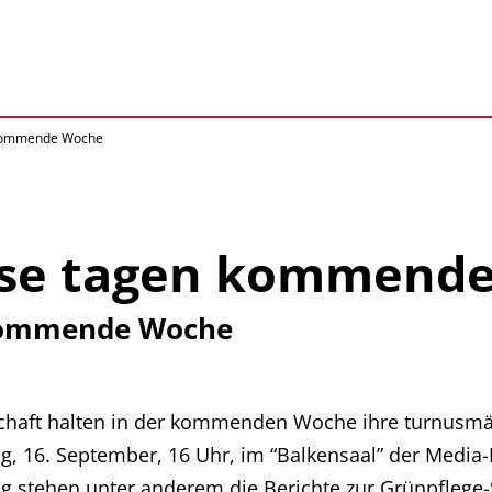
 kommende Woche
sse tagen kommend
 kommende Woche
chaft halten in der kommenden Woche ihre turnusmäß
 16. September, 16 Uhr, im “Balkensaal” der Media-D
ng stehen unter anderem die Berichte zur Grünpflege