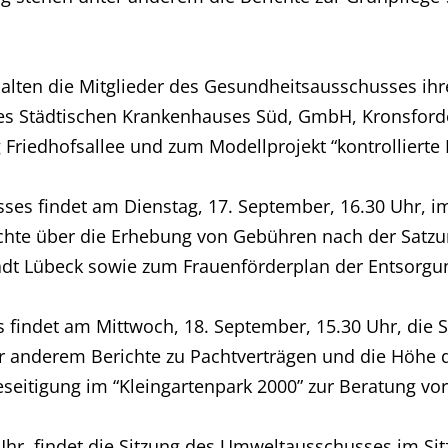
alten die Mitglieder des Gesundheitsausschusses ihre
s Städtischen Krankenhauses Süd, GmbH, Kronsforder
Friedhofsallee und zum Modellprojekt “kontrollierte
es findet am Dienstag, 17. September, 16.30 Uhr, im
chte über die Erhebung von Gebühren nach der Satzun
adt Lübeck sowie zum Frauenförderplan der Entsorgu
indet am Mittwoch, 18. September, 15.30 Uhr, die S
ter anderem Berichte zu Pachtverträgen und die Höhe
itigung im “Kleingartenpark 2000” zur Beratung vor
Uhr, findet die Sitzung des Umweltausschusses im S